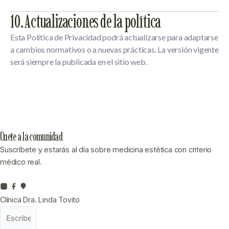
10. Actualizaciones de la política
Esta Política de Privacidad podrá actualizarse para adaptarse
a cambios normativos o a nuevas prácticas. La versión vigente
será siempre la publicada en el sitio web.
Únete a la comunidad
Suscríbete y estarás al día sobre medicina estética con criterio
médico real.
Clínica
Dra. Linda Tovito
Correo
electrónico